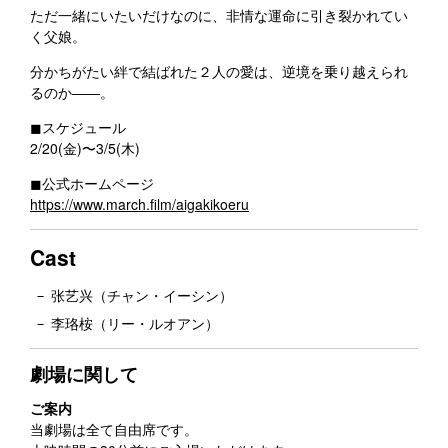
ただ一緒にいたいだけなのに、非情な運命に引き裂かれてい
く父娘。
分かちがたい絆で結ばれた２人の愛は、逆境を乗り越えられ
るのか――。
◼︎スケジュール
2/20(金)〜3/5(木)
◼︎公式ホームページ
https://www.march.film/aigakikoeru
Cast
张艺兴（チャン・イーシン）
李珞桉（リー・ルオアン）
劇場に関して
ご案内
当劇場は全て自由席です。