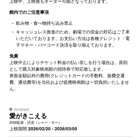
上映中、上映後もオーダー可能となっております。
館内でのご注意事項
飲み物・食べ物持ち込み禁止
キャッシュレス推進のため、劇場での現金の対応はご了承
いただいております。お支払い方法は各種クレジット・電
子マネー・バーコード決済を取り揃えております。
免責
上映中止によりチケット料金の払い戻しを行う場合は、原則
として購入対象映画館の招待券で対応致します。
券面金額以外の費用(クレジットカードの手数料、旅費交通
費、通信費等)を当社および提携映画館は一切負担いたしませ
ん。
Finished
愛がきこえる
2026
監督：沙漠（シャー・モー）
上映期間
2026/02/20 - 2026/03/05