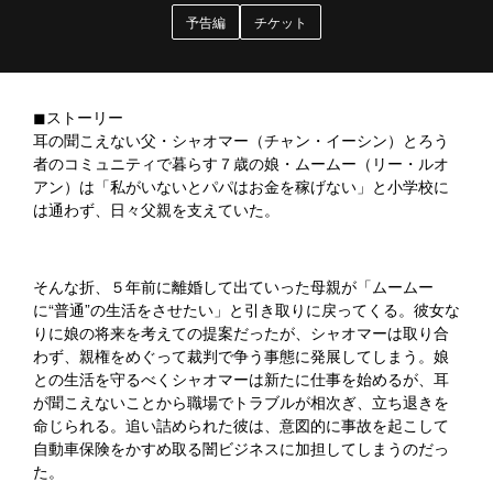
予告編
チケット
◼︎ストーリー
耳の聞こえない父・シャオマー（チャン・イーシン）とろう
者のコミュニティで暮らす７歳の娘・ムームー（リー・ルオ
アン）は「私がいないとパパはお金を稼げない」と小学校に
は通わず、日々父親を支えていた。
そんな折、５年前に離婚して出ていった母親が「ムームー
に“普通”の生活をさせたい」と引き取りに戻ってくる。彼女な
りに娘の将来を考えての提案だったが、シャオマーは取り合
わず、親権をめぐって裁判で争う事態に発展してしまう。娘
との生活を守るべくシャオマーは新たに仕事を始めるが、耳
が聞こえないことから職場でトラブルが相次ぎ、立ち退きを
命じられる。追い詰められた彼は、意図的に事故を起こして
自動車保険をかすめ取る闇ビジネスに加担してしまうのだっ
た。