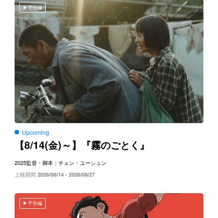
予告編
Upcoming
8/14(
)～
【
金
】『霧のごとく』
2025
監督・脚本：チェン・ユーシュン
上映期間
2026/08/14 - 2026/08/27
予告編