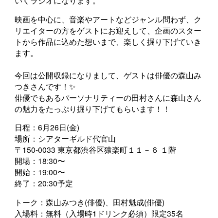
映画を中心に、音楽やアートなどジャンル問わず、ク
リエイターの方をゲストにお迎えして、企画のスター
トから作品に込めた想いまで、楽しく掘り下げていき
ます。
今回は公開収録になりまして、ゲストは俳優の森山み
つきさんです！✨
俳優でもあるパーソナリティーの田村さんに森山さん
の魅力をたっぷり掘り下げてもらいます！！
日程：6月26日(金)
場所：シアターギルド代官山
〒150-0033 東京都渋谷区猿楽町１１－６ １階
開場：18:30〜
開始：19:00〜
終了：20:30予定
トーク：森山みつき(俳優)、田村魁成(俳優)
入場料：無料（入場時1ドリンク必須）限定35名