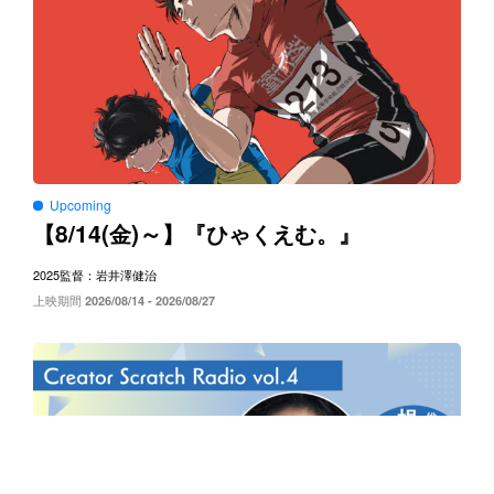
Upcoming
8/14(
)～
【
金
】『ひゃくえむ。』
2025
監督：岩井澤健治
上映期間
2026/08/14 - 2026/08/27