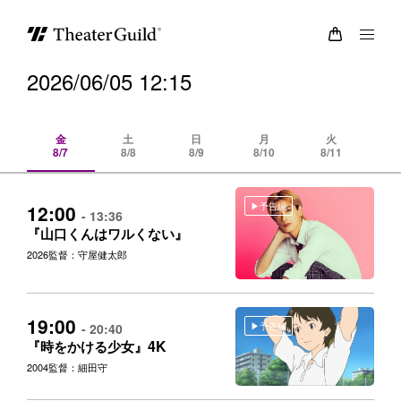
2026/06/05 12:15
金
土
日
月
火
8/7
8/8
8/9
8/10
8/11
8/
予告編
12:00
- 13:36
『山口くんはワルくない』
2026
監督：守屋健太郎
19:00
予告編
- 20:40
4K
『時をかける少女』
2004
監督：細田守