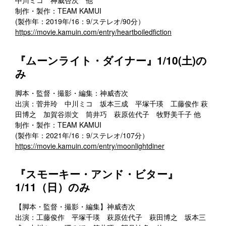
中川ミコ 神威杏次 他
制作・製作：TEAM KAMUI
(製作年：2019年/16：9/ステレオ/90分）
https://movie.kamuin.com/entry/heartboiledfiction
『ムーンライト・ダイナー』1/10(土)の
み
脚本・監督・撮影・編集：神威杏次
出演：菅井玲 中川ミコ 坂本三成 平塚千瑛 工藤俊作 萩
田博之 加賀谷崇文 筒井巧 萩原佐代子 牧野美千子 他
制作・製作：TEAM KAMUI
(製作年：2021年/16：9/ステレオ/107分）
https://movie.kamuin.com/entry/moonlightdiner
『スモーキー・アンド・ビター』
1/11（日）のみ
【脚本・監督・撮影・編集】神威杏次
出演：工藤俊作 平塚千瑛 萩原佐代子 萩田博之 坂本三