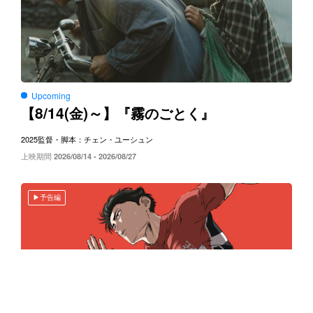
Upcoming
8/14(
)～
【
金
】『霧のごとく』
2025
監督・脚本：チェン・ユーシュン
上映期間
2026/08/14 - 2026/08/27
予告編