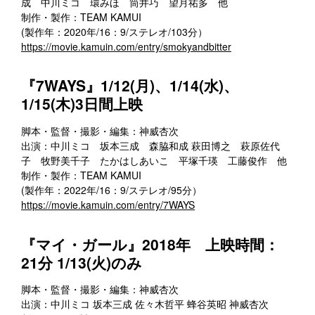
成 中川ミコ 環みほ 筒井巧 望月祐多 他
制作・製作：TEAM KAMUI
(製作年：2020年/16：9/ステレオ/103分）
https://movie.kamuin.com/entry/smokyandbitter
『7WAYS』1/12(月)、1/14(水)、
1/15(木)3日間上映
脚本・監督・撮影・編集：神威杏次
出演：中川ミコ 坂本三成 森脇和成 萩田博之 萩原佐代
子 牧野美千子 たかはしあいこ 平塚千瑛 工藤俊作 他
制作・製作：TEAM KAMUI
(製作年：2022年/16：9/ステレオ/95分）
https://movie.kamuin.com/entry/7WAYS
『マイ・ガール』2018年 上映時間：
21分 1/13(火)のみ
脚本・監督・撮影・編集：神威杏次
出演：中川ミコ 坂本三成 佐々木哲平 蜂谷英昭 神威杏次