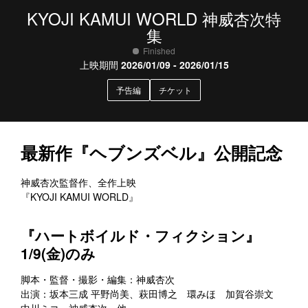
KYOJI KAMUI WORLD
神威杏次特
集
Finished
上映期間
2026/01/09 - 2026/01/15
予告編
チケット
最新作『ヘブンズベル』公開記念
神威杏次監督作、全作上映
『KYOJI KAMUI WORLD』
『ハートボイルド・フィクション』
1/9(金)のみ
脚本・監督・撮影・編集：神威杏次
出演：坂本三成 平野尚美、萩田博之 環みほ 加賀谷崇文