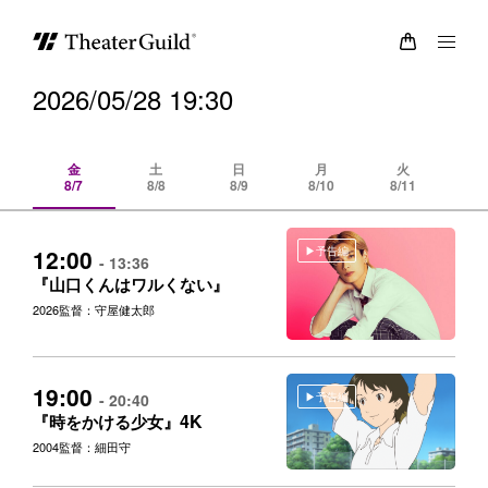
2026/05/28 19:30
金
土
日
月
火
8/7
8/8
8/9
8/10
8/11
8/
予告編
12:00
- 13:36
『山口くんはワルくない』
2026
監督：守屋健太郎
19:00
予告編
- 20:40
4K
『時をかける少女』
2004
監督：細田守