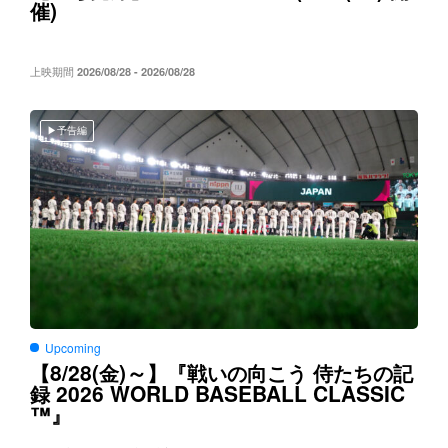
)
催
上映期間
2026/08/28 - 2026/08/28
予告編
Upcoming
8/28(
)～
【
金
】『戦いの向こう
侍たちの記
2026 WORLD BASEBALL CLASSIC
録
™
』