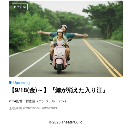
予告編
Upcoming
9/18(
)～
【
金
】『鯨が消えた入り江』
2024
監督：鄧依涵（エンジェル・テン）
上映期間
2026/09/18 - 2026/09/24
© 2026 TheaterGuild.