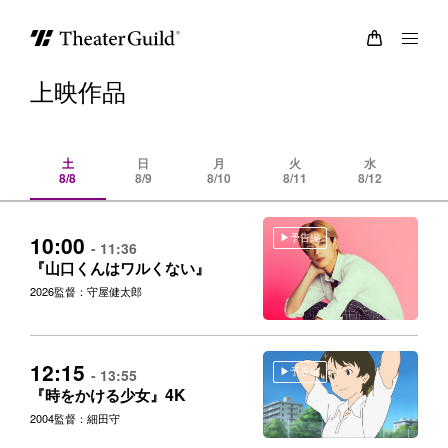
上映作品
土
日
月
火
水
8/8
8/9
8/10
8/11
8/12
8/
予告編
10:00
- 11:36
『山口くんはワルくない』
2026
監督：守屋健太郎
12:15
予告編
- 13:55
4K
『時をかける少女』
2004
監督：細田守