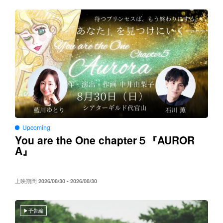
Upcoming
You are the One chapter５
AUROR
『
A
』
上映期間
2026/08/30 - 2026/08/30
予告編