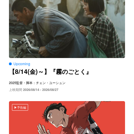
Upcoming
8/14(
)～
【
金
】『霧のごとく』
2025
監督・脚本：チェン・ユーシュン
上映期間
2026/08/14 - 2026/08/27
予告編