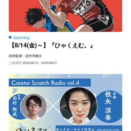
Upcoming
8/14(
)～
【
金
】『ひゃくえむ。』
2025
監督：岩井澤健治
上映期間
2026/08/14 - 2026/08/27