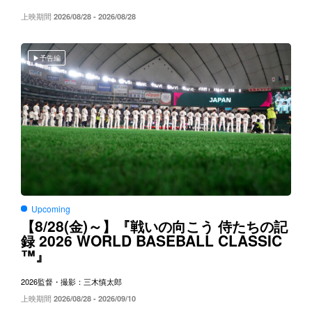
上映期間
2026/08/28 - 2026/08/28
予告編
Upcoming
8/28(
)～
【
金
】『戦いの向こう
侍たちの記
2026 WORLD BASEBALL CLASSIC
録
™
』
2026
監督・撮影：三木慎太郎
上映期間
2026/08/28 - 2026/09/10