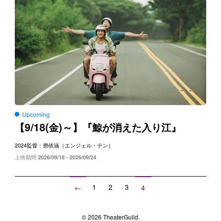
Upcoming
9/18(
)～
【
金
】『鯨が消えた入り江』
2024
監督：鄧依涵（エンジェル・テン）
上映期間
2026/09/18 - 2026/09/24
1
2
3
←
4
© 2026 TheaterGuild.