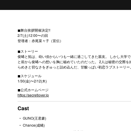
◼︎舞台挨拶開催決定!!
2/7(土)12:00〜の回
登壇者：赤尾菜々子（宣伝）
◼︎ストーリー
俊晞と拓は、幼い頃からいつも一緒に過ごしてきた親友。 しかし大学で
と前から俊晞への想いを胸に秘めていたのだった。 2人は秘密の交際を
らめきと切なさをぎゅっと詰め込んだ、甘酸っぱい初恋ラブストーリー
◼︎スケジュール
1/30(金)〜2/12(木)
◼︎公式ホームページ
https://secretlover.jp
Cast
GUNO(王君豪)
Chance(成晞)