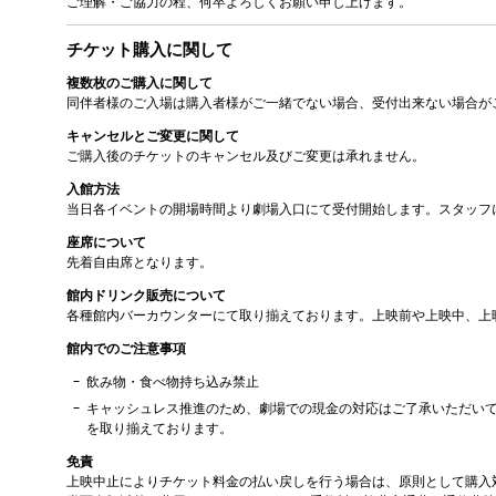
ご理解・ご協力の程、何卒よろしくお願い申し上げます。
チケット購入に関して
複数枚のご購入に関して
同伴者様のご入場は購入者様がご一緒でない場合、受付出来ない場合が
キャンセルとご変更に関して
ご購入後のチケットのキャンセル及びご変更は承れません。
入館方法
当日各イベントの開場時間より劇場入口にて受付開始します。スタッフ
座席について
先着自由席となります。
館内ドリンク販売について
各種館内バーカウンターにて取り揃えております。上映前や上映中、上
館内でのご注意事項
飲み物・食べ物持ち込み禁止
キャッシュレス推進のため、劇場での現金の対応はご了承いただい
を取り揃えております。
免責
上映中止によりチケット料金の払い戻しを行う場合は、原則として購入