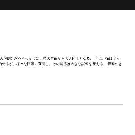
の演劇公演をきっかけに、拓の告白から恋人同士となる。 実は、拓はずっ
始めるが、様々な困難に直面し、その關係は大きな試練を迎える。 青春のき
。