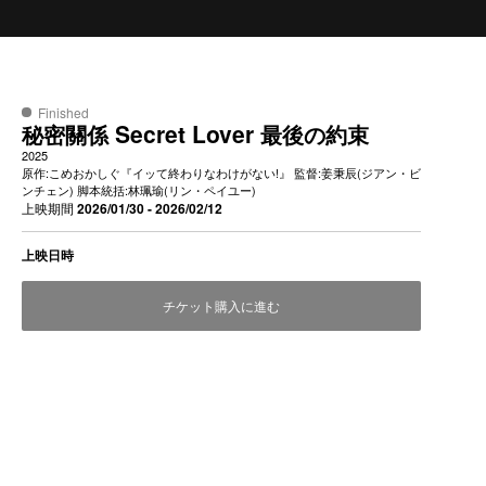
Finished
Secret Lover
秘密關係
最後の約束
2025
原作:こめおかしぐ『イッて終わりなわけがない!』 監督:姜秉辰(ジアン・ビ
ンチェン) 脚本統括:林珮瑜(リン・ペイユー)
上映期間
2026/01/30 - 2026/02/12
上映日時
チケット購入に進む