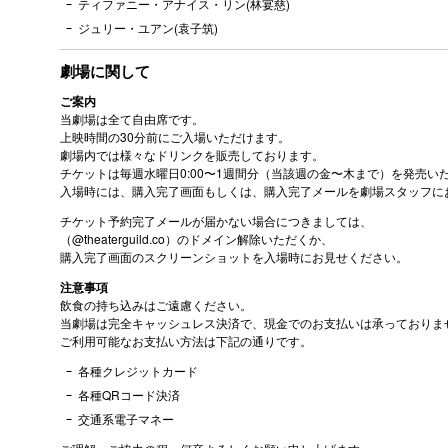
ティファニー・アナイス・リン(林宴慈)
ジュリー・ユアン(袁子筑)
劇場に関して
ご案内
当劇場は全て自由席です。
上映時間の30分前にご入場いただけます。
劇場内では様々なドリンクを販売しております。
チケットは毎週水曜日0:00〜1週間分（当該週の金〜木まで）を発売い
入場時には、購入完了画面もしくは、購入完了メールを劇場スタッフに
チケット予約完了メールが届かない場合につきましては、
（@theaterguild.co）のドメイン解除いただくか、
購入完了画面のスクリーンショットを入場時にお見せください。
注意事項
飲食の持ち込みはご遠慮ください。
当劇場は完全キャッシュレス決済で、現金でのお支払いは承っておりま
ご利用可能なお支払い方法は下記の通りです。
各種クレジットカード
各種QRコード決済
交通系電子マネー