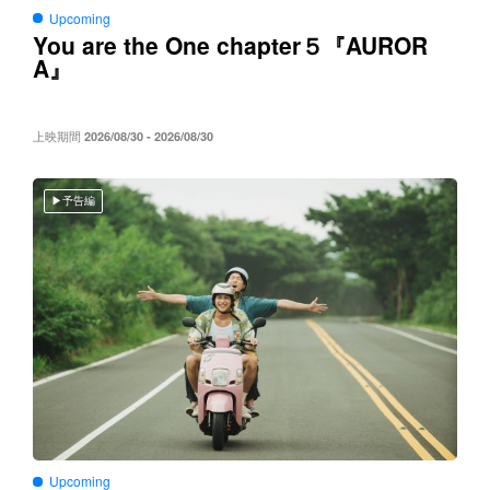
Upcoming
You are the One chapter５
AUROR
『
A
』
上映期間
2026/08/30 - 2026/08/30
予告編
Upcoming