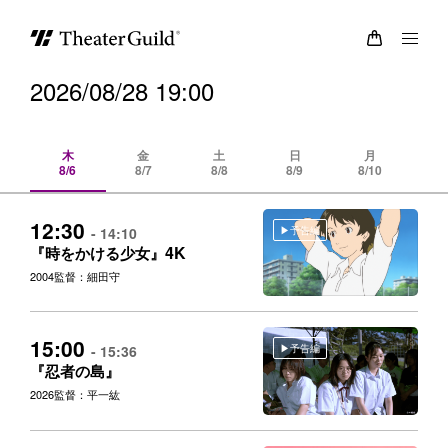
2026/08/28 19:00
木
金
土
日
月
8/6
8/7
8/8
8/9
8/10
8/
12:30
予告編
- 14:10
4K
『時をかける少女』
2004
監督：細田守
15:00
予告編
- 15:36
『忍者の島』
2026
監督：平一紘