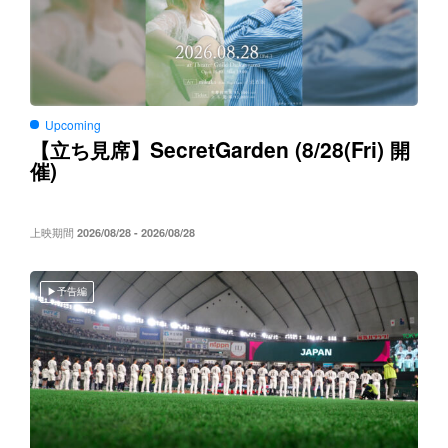
Upcoming
SecretGarden (8/28(Fri)
【立ち見席】
開
)
催
上映期間
2026/08/28 - 2026/08/28
予告編