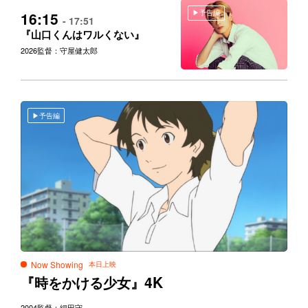
予告編
16:15
- 17:51
『山口くんはワルくない』
2026
監督：守屋健太郎
予告編
Now Showing
4K
『時をかける少女』
2004
監督：細田守