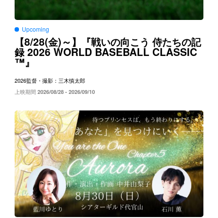
Upcoming
8/28(
)～
【
金
】『戦いの向こう
侍たちの記
2026 WORLD BASEBALL CLASSIC
録
™
』
2026
監督・撮影：三木慎太郎
上映期間
2026/08/28 - 2026/09/10