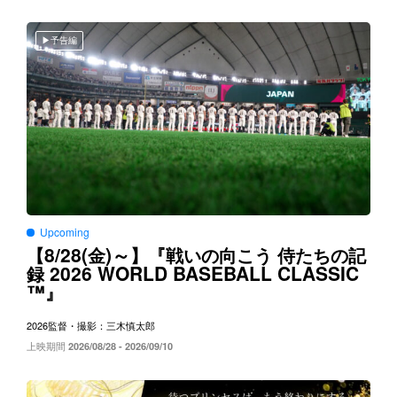
予告編
Upcoming
8/28(
)～
【
金
】『戦いの向こう
侍たちの記
2026 WORLD BASEBALL CLASSIC
録
™
』
2026
監督・撮影：三木慎太郎
上映期間
2026/08/28 - 2026/09/10