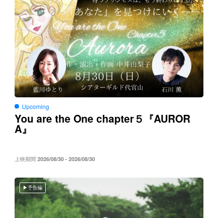
Upcoming
You are the One chapter５
AUROR
『
A
』
上映期間
2026/08/30 - 2026/08/30
予告編