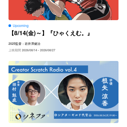
Upcoming
8/14(
)～
【
金
】『ひゃくえむ。』
2025
監督：岩井澤健治
上映期間
2026/08/14 - 2026/08/27