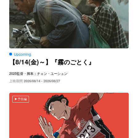
Upcoming
8/14(
)～
【
金
】『霧のごとく』
2025
監督・脚本：チェン・ユーシュン
上映期間
2026/08/14 - 2026/08/27
予告編