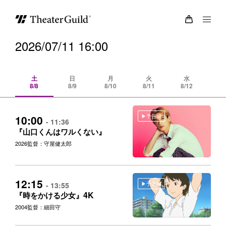
2026/07/11 16:00
土
日
月
火
水
8/8
8/9
8/10
8/11
8/12
8/
予告編
10:00
- 11:36
『山口くんはワルくない』
2026
監督：守屋健太郎
12:15
予告編
- 13:55
4K
『時をかける少女』
2004
監督：細田守