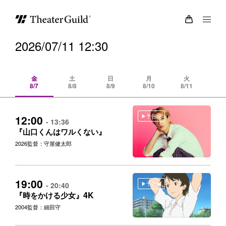
2026/07/11 12:30
金
土
日
月
火
8/7
8/8
8/9
8/10
8/11
8/
予告編
12:00
- 13:36
『山口くんはワルくない』
2026
監督：守屋健太郎
19:00
予告編
- 20:40
4K
『時をかける少女』
2004
監督：細田守