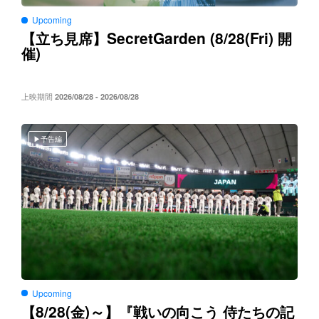
Upcoming
SecretGarden (8/28(Fri)
【立ち見席】
開
)
催
上映期間
2026/08/28 - 2026/08/28
予告編
Upcoming
8/28(
)～
【
金
】『戦いの向こう
侍たちの記