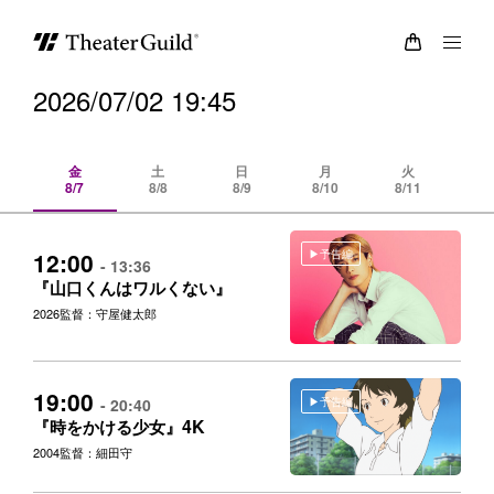
2026/07/02 19:45
金
土
日
月
火
8/7
8/8
8/9
8/10
8/11
8/
予告編
12:00
- 13:36
『山口くんはワルくない』
2026
監督：守屋健太郎
19:00
予告編
- 20:40
4K
『時をかける少女』
2004
監督：細田守