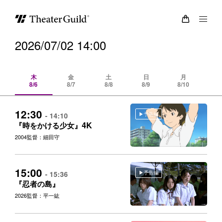
2026/07/02 14:00
木
金
土
日
月
8/6
8/7
8/8
8/9
8/10
8/
12:30
予告編
- 14:10
4K
『時をかける少女』
2004
監督：細田守
15:00
予告編
- 15:36
『忍者の島』
2026
監督：平一紘