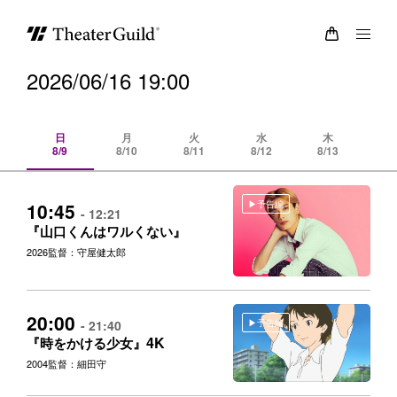
2026/06/16 19:00
日
月
火
水
木
8/9
8/10
8/11
8/12
8/13
8/
予告編
10:45
- 12:21
『山口くんはワルくない』
2026
監督：守屋健太郎
20:00
予告編
- 21:40
4K
『時をかける少女』
2004
監督：細田守