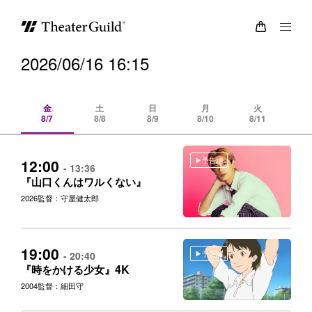
2026/06/16 16:15
金
土
日
月
火
8/7
8/8
8/9
8/10
8/11
8/
予告編
12:00
- 13:36
『山口くんはワルくない』
2026
監督：守屋健太郎
19:00
予告編
- 20:40
4K
『時をかける少女』
2004
監督：細田守