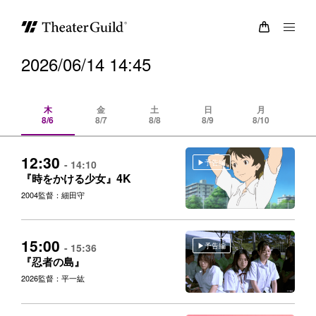
2026/06/14 14:45
木
金
土
日
月
8/6
8/7
8/8
8/9
8/10
8/
12:30
予告編
- 14:10
4K
『時をかける少女』
2004
監督：細田守
15:00
予告編
- 15:36
『忍者の島』
2026
監督：平一紘