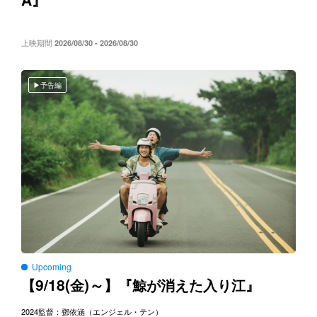
』
上映期間
2026/08/30 - 2026/08/30
予告編
Upcoming
9/18(
)～
【
金
】『鯨が消えた入り江』
2024
監督：鄧依涵（エンジェル・テン）