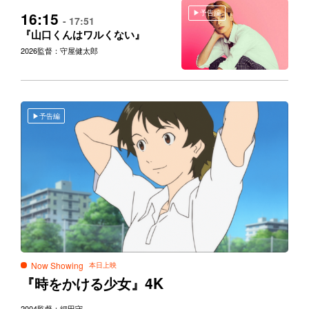
予告編
16:15
- 17:51
『山口くんはワルくない』
2026
監督：守屋健太郎
予告編
Now Showing
4K
『時をかける少女』
2004
監督：細田守