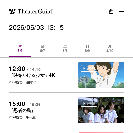
2026/06/03 13:15
木
金
土
日
月
8/6
8/7
8/8
8/9
8/10
8/
12:30
予告編
- 14:10
4K
『時をかける少女』
2004
監督：細田守
15:00
予告編
- 15:36
『忍者の島』
2026
監督：平一紘