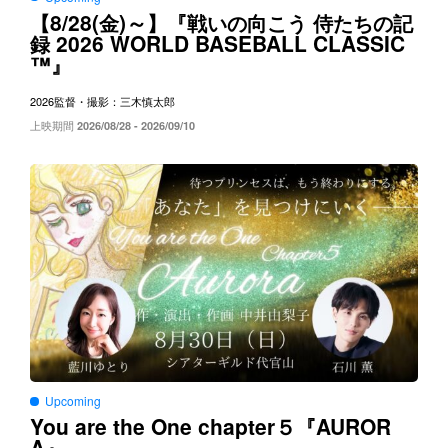
8/28(
)～
【
金
】『戦いの向こう
侍たちの記
2026 WORLD BASEBALL CLASSIC
録
™
』
2026
監督・撮影：三木慎太郎
上映期間
2026/08/28 - 2026/09/10
Upcoming
You are the One chapter５
AUROR
『
A