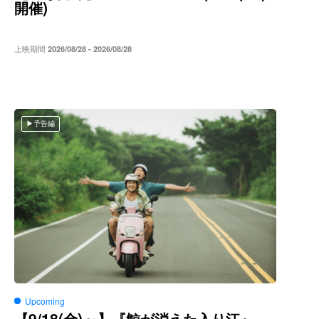
)
開催
上映期間
2026/08/28 - 2026/08/28
予告編
Upcoming
9/18(
)～
【
金
】『鯨が消えた入り江』