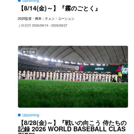
Upcoming
8/14(
)～
【
金
】『霧のごとく』
2025
監督・脚本：チェン・ユーシュン
上映期間
2026/08/14 - 2026/08/27
予告編
Upcoming
8/28(
)～
【
金
】『戦いの向こう
侍たちの
2026 WORLD BASEBALL CLAS
記録