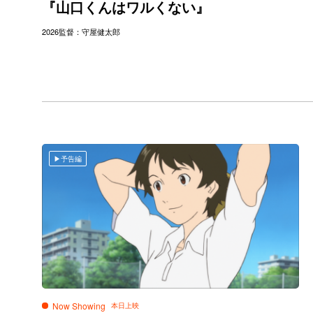
『山口くんはワルくない』
2026
監督：守屋健太郎
予告編
Now Showing