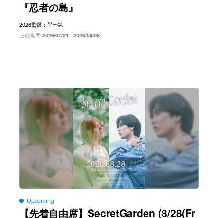
『忍者の島』
2026
監督：平一紘
上映期間
2026/07/31 - 2026/08/06
Upcoming
SecretGarden (8/28(Fr
【先着自由席】