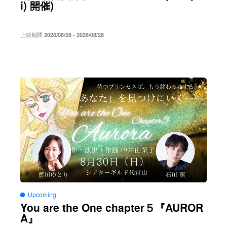
i)
)
開催
上映期間
2026/08/28 - 2026/08/28
Upcoming
You are the One chapter５
AUROR
『
A
』