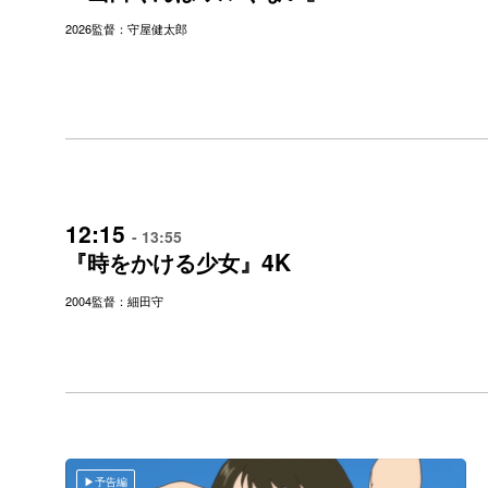
2026
監督：守屋健太郎
12:15
- 13:55
4K
『時をかける少女』
2004
監督：細田守
予告編