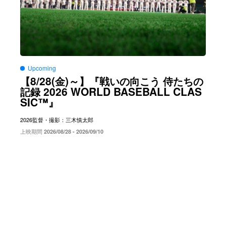
Upcoming
8/28(
)～
【
金
】『戦いの向こう
侍たちの
2026 WORLD BASEBALL CLAS
記録
SIC™
』
2026
監督・撮影：三木慎太郎
上映期間
2026/08/28 - 2026/09/10