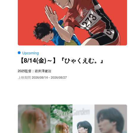
Upcoming
8/14(
)～
【
金
】『ひゃくえむ。』
2025
監督：岩井澤健治
上映期間
2026/08/14 - 2026/08/27