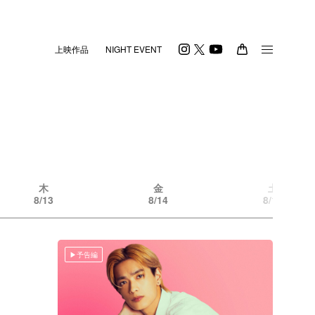
上映作品
NIGHT EVENT
木
金
土
8/13
8/14
8/15
予告編