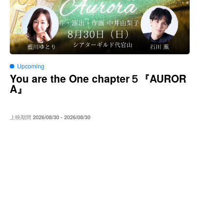
Upcoming
You are the One chapter５
AUROR
『
A
』
上映期間
2026/08/30 - 2026/08/30