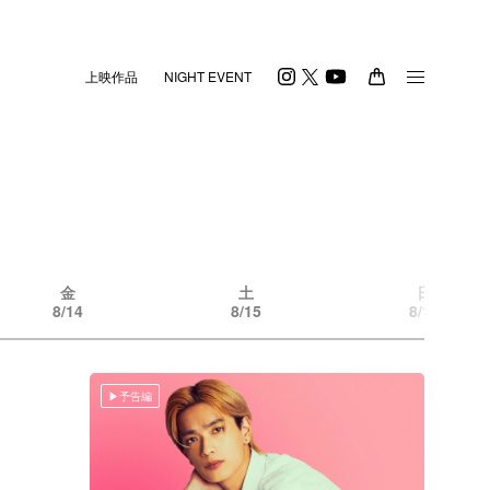
上映作品
NIGHT EVENT
金
土
日
8/14
8/15
8/16
予告編