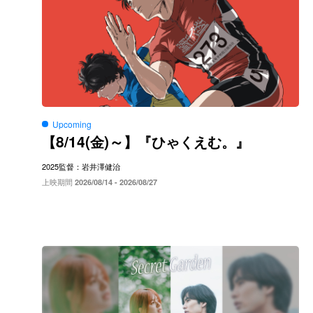
Upcoming
8/14(
)～
【
金
】『ひゃくえむ。』
2025
監督：岩井澤健治
上映期間
2026/08/14 - 2026/08/27