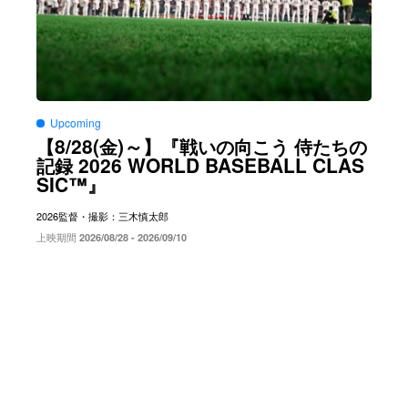
Upcoming
8/28(
)～
【
金
】『戦いの向こう
侍たちの
2026 WORLD BASEBALL CLAS
記録
SIC™
』
2026
監督・撮影：三木慎太郎
上映期間
2026/08/28 - 2026/09/10