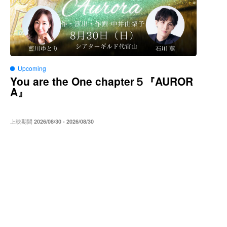
Upcoming
You are the One chapter５
AUROR
『
A
』
上映期間
2026/08/30 - 2026/08/30