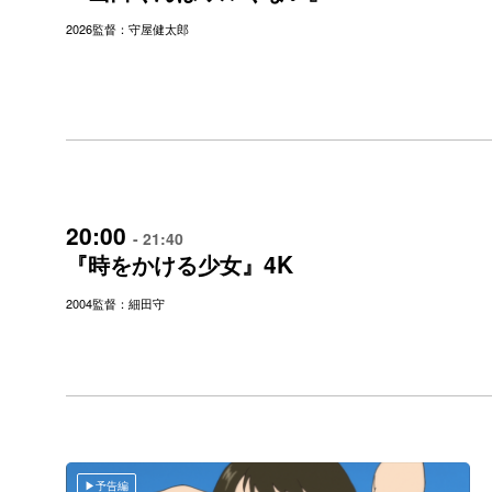
2026
監督：守屋健太郎
20:00
- 21:40
4K
『時をかける少女』
2004
監督：細田守
予告編