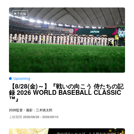
予告編
Upcoming
8/28(
)～
【
金
】『戦いの向こう
侍たちの記
2026 WORLD BASEBALL CLASSIC
録
™
』
2026
監督・撮影：三木慎太郎
上映期間
2026/08/28 - 2026/09/10