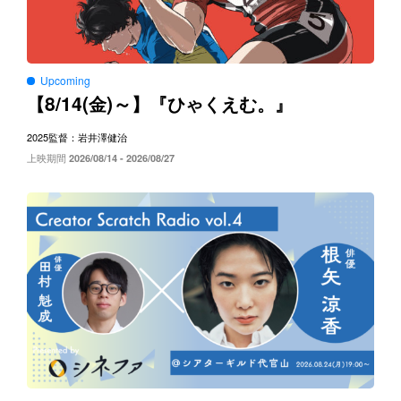
Upcoming
8/14(
)～
【
金
】『ひゃくえむ。』
2025
監督：岩井澤健治
上映期間
2026/08/14 - 2026/08/27