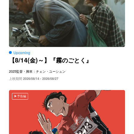
Upcoming
8/14(
)～
【
金
】『霧のごとく』
2025
監督・脚本：チェン・ユーシュン
上映期間
2026/08/14 - 2026/08/27
予告編