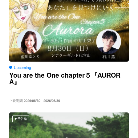
Upcoming
You are the One chapter５
AUROR
『
A
』
上映期間
2026/08/30 - 2026/08/30
予告編