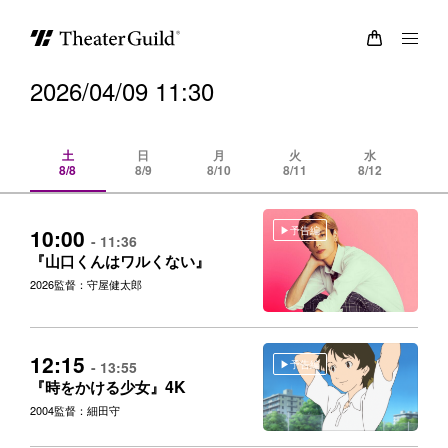
2026/04/09 11:30
土
日
月
火
水
8/8
8/9
8/10
8/11
8/12
8/
予告編
10:00
- 11:36
『山口くんはワルくない』
2026
監督：守屋健太郎
12:15
予告編
- 13:55
4K
『時をかける少女』
2004
監督：細田守