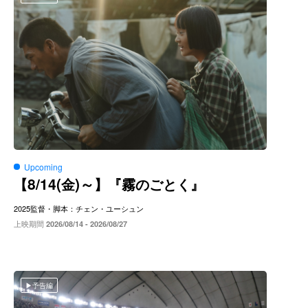
Upcoming
8/14(
)～
【
金
】『霧のごとく』
2025
監督・脚本：チェン・ユーシュン
上映期間
2026/08/14 - 2026/08/27
予告編