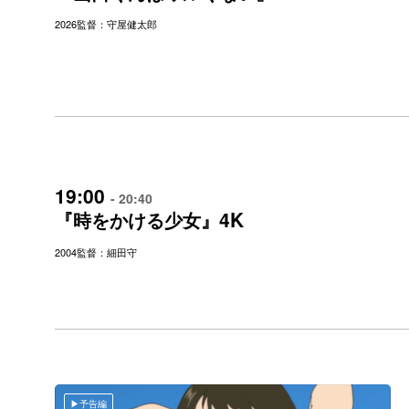
2026
監督：守屋健太郎
19:00
- 20:40
4K
『時をかける少女』
2004
監督：細田守
予告編