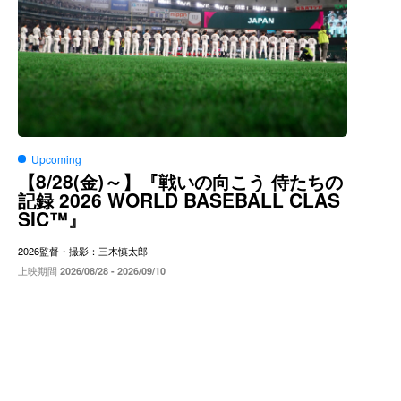
Upcoming
8/28(
)～
【
金
】『戦いの向こう
侍たちの
2026 WORLD BASEBALL CLAS
記録
SIC™
』
2026
監督・撮影：三木慎太郎
上映期間
2026/08/28 - 2026/09/10