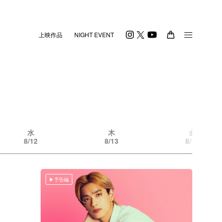
上映作品
NIGHT EVENT
水
木
金
8/12
8/13
8/14
予告編