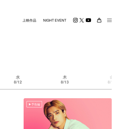
上映作品
NIGHT EVENT
水
木
金
8/12
8/13
8/14
予告編