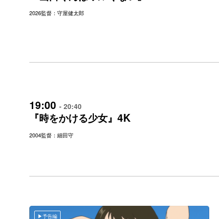
2026
監督：守屋健太郎
19:00
- 20:40
4K
『時をかける少女』
2004
監督：細田守
予告編