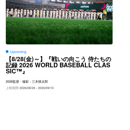
Upcoming
8/28(
)～
【
金
】『戦いの向こう
侍たちの
2026 WORLD BASEBALL CLAS
記録
SIC™
』
2026
監督・撮影：三木慎太郎
上映期間
2026/08/28 - 2026/09/10