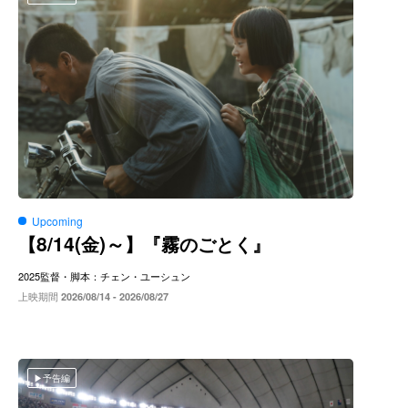
Upcoming
8/14(
)～
【
金
】『霧のごとく』
2025
監督・脚本：チェン・ユーシュン
上映期間
2026/08/14 - 2026/08/27
予告編