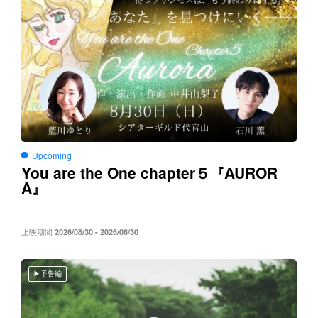
Upcoming
You are the One chapter５
AUROR
『
A
』
上映期間
2026/08/30 - 2026/08/30
予告編