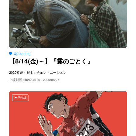
Upcoming
8/14(
)～
【
金
】『霧のごとく』
2025
監督・脚本：チェン・ユーシュン
上映期間
2026/08/14 - 2026/08/27
予告編