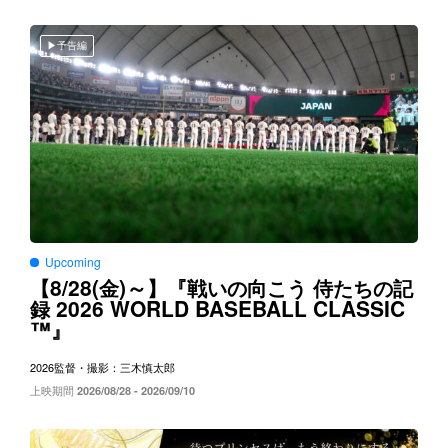
予告編
Upcoming
8/28(
)～
【
金
】『戦いの向こう
侍たちの記
2026 WORLD BASEBALL CLASSIC
録
™
』
2026
監督・撮影：三木慎太郎
上映期間
2026/08/28 - 2026/09/10