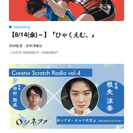
Upcoming
8/14(
)～
【
金
】『ひゃくえむ。』
2025
監督：岩井澤健治
上映期間
2026/08/14 - 2026/08/27