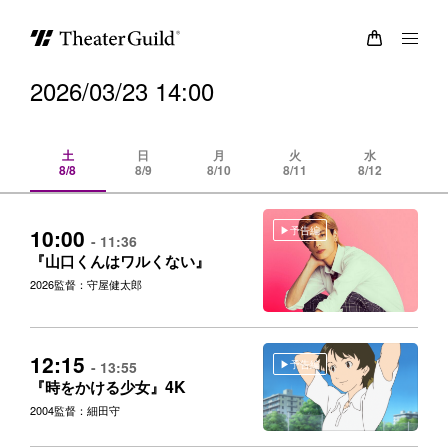
2026/03/23 14:00
土
日
月
火
水
8/8
8/9
8/10
8/11
8/12
8/
予告編
10:00
- 11:36
『山口くんはワルくない』
2026
監督：守屋健太郎
12:15
予告編
- 13:55
4K
『時をかける少女』
2004
監督：細田守