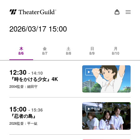
2026/03/17 15:00
木
金
土
日
月
8/6
8/7
8/8
8/9
8/10
8/
12:30
予告編
- 14:10
4K
『時をかける少女』
2004
監督：細田守
15:00
予告編
- 15:36
『忍者の島』
2026
監督：平一紘