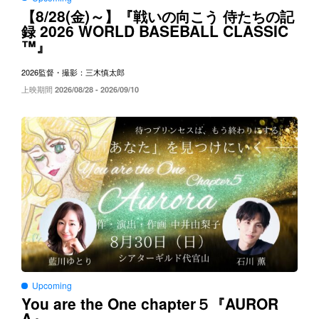
8/28(
)～
【
金
】『戦いの向こう
侍たちの記
2026 WORLD BASEBALL CLASSIC
録
™
』
2026
監督・撮影：三木慎太郎
上映期間
2026/08/28 - 2026/09/10
Upcoming
You are the One chapter５
AUROR
『
A