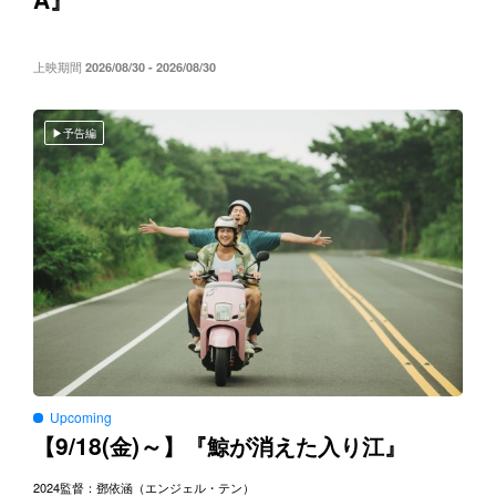
』
上映期間
2026/08/30 - 2026/08/30
予告編
Upcoming
9/18(
)～
【
金
】『鯨が消えた入り江』
2024
監督：鄧依涵（エンジェル・テン）