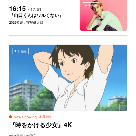
予告編
16:15
- 17:51
『山口くんはワルくない』
2026
監督：守屋健太郎
予告編
Now Showing
4K
『時をかける少女』
2004
監督：細田守