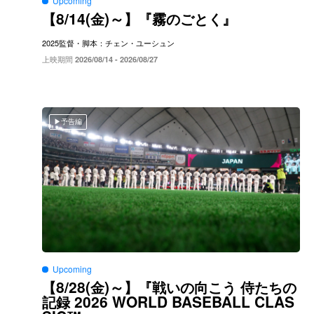
Upcoming
8/14(
)～
【
金
】『霧のごとく』
2025
監督・脚本：チェン・ユーシュン
上映期間
2026/08/14 - 2026/08/27
予告編
Upcoming
8/28(
)～
【
金
】『戦いの向こう
侍たちの
2026 WORLD BASEBALL CLAS
記録