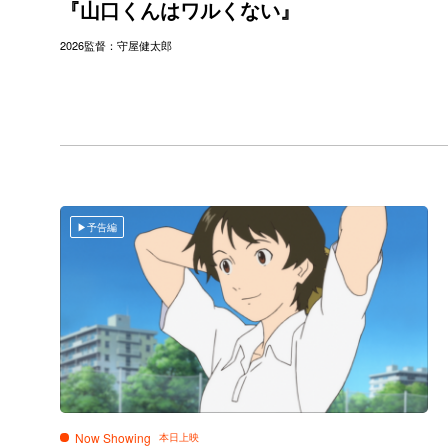
『山口くんはワルくない』
2026
監督：守屋健太郎
予告編
Now Showing