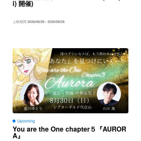
i)
)
開催
上映期間
2026/08/28 - 2026/08/28
Upcoming
You are the One chapter５
AUROR
『
A
』