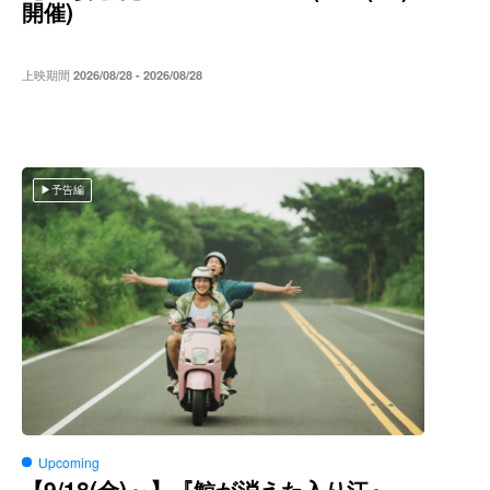
)
開催
上映期間
2026/08/28 - 2026/08/28
予告編
Upcoming
9/18(
)～
【
金
】『鯨が消えた入り江』