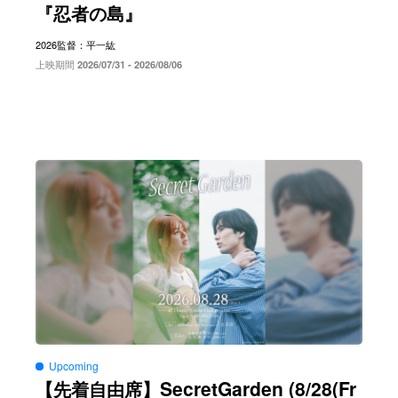
『忍者の島』
2026
監督：平一紘
上映期間
2026/07/31 - 2026/08/06
Upcoming
SecretGarden (8/28(Fr
【先着自由席】