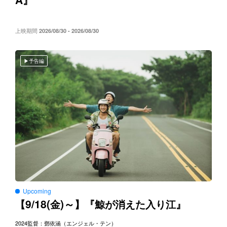
』
上映期間
2026/08/30 - 2026/08/30
予告編
Upcoming
9/18(
)～
【
金
】『鯨が消えた入り江』
2024
監督：鄧依涵（エンジェル・テン）