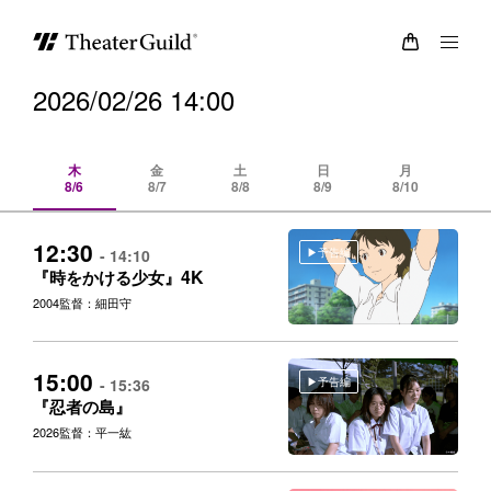
2026/02/26 14:00
木
金
土
日
月
8/6
8/7
8/8
8/9
8/10
8/
12:30
予告編
- 14:10
4K
『時をかける少女』
2004
監督：細田守
15:00
予告編
- 15:36
『忍者の島』
2026
監督：平一紘