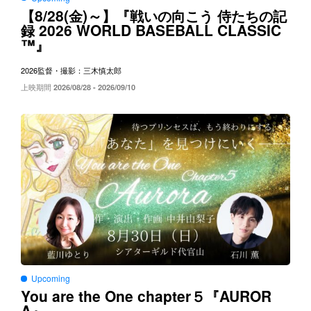
8/28(
)～
【
金
】『戦いの向こう
侍たちの記
2026 WORLD BASEBALL CLASSIC
録
™
』
2026
監督・撮影：三木慎太郎
上映期間
2026/08/28 - 2026/09/10
Upcoming
You are the One chapter５
AUROR
『
A