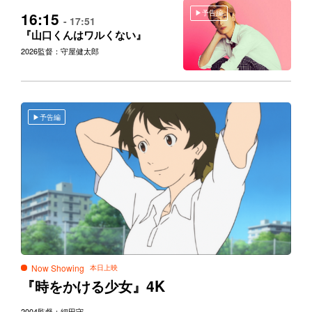
予告編
16:15
- 17:51
『山口くんはワルくない』
2026
監督：守屋健太郎
予告編
Now Showing
4K
『時をかける少女』
2004
監督：細田守