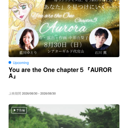
Upcoming
You are the One chapter５
AUROR
『
A
』
上映期間
2026/08/30 - 2026/08/30
予告編