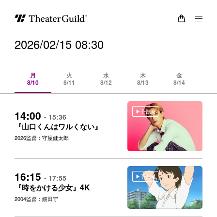
2026/02/15 08:30
月
火
水
木
金
8/10
8/11
8/12
8/13
8/14
8/
予告編
14:00
- 15:36
『山口くんはワルくない』
2026
監督：守屋健太郎
16:15
予告編
- 17:55
4K
『時をかける少女』
2004
監督：細田守