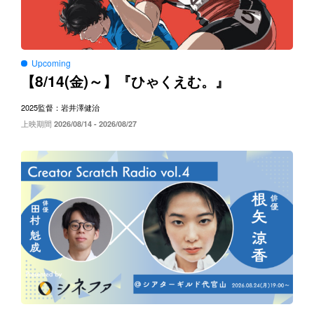
Upcoming
8/14(
)～
【
金
】『ひゃくえむ。』
2025
監督：岩井澤健治
上映期間
2026/08/14 - 2026/08/27