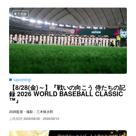
予告編
Upcoming
8/28(
)～
【
金
】『戦いの向こう
侍たちの記
2026 WORLD BASEBALL CLASSIC
録
™
』
2026
監督・撮影：三木慎太郎
上映期間
2026/08/28 - 2026/09/10