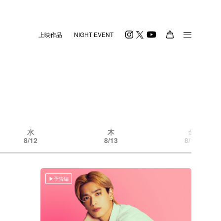
上映作品
NIGHT EVENT
水
木
金
8/12
8/13
8/14
予告編