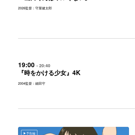
2026
監督：守屋健太郎
19:00
- 20:40
4K
『時をかける少女』
2004
監督：細田守
予告編