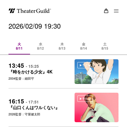
2026/02/09 19:30
火
水
木
金
土
8/11
8/12
8/13
8/14
8/15
8/
13:45
予告編
- 15:25
4K
『時をかける少女』
2004
監督：細田守
予告編
16:15
- 17:51
『山口くんはワルくない』
2026
監督：守屋健太郎