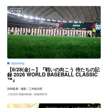
予告編
Upcoming
8/28(
)～
【
金
】『戦いの向こう
侍たちの記
2026 WORLD BASEBALL CLASSIC
録
™
』
2026
監督・撮影：三木慎太郎
上映期間
2026/08/28 - 2026/09/10