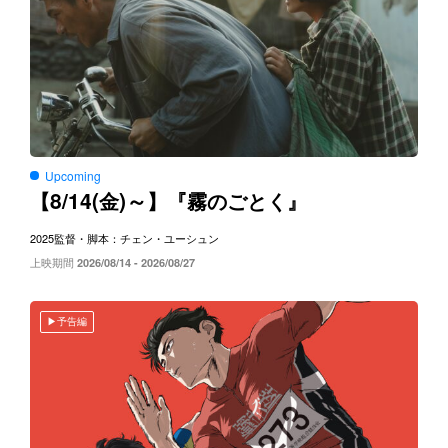
Upcoming
8/14(
)～
【
金
】『霧のごとく』
2025
監督・脚本：チェン・ユーシュン
上映期間
2026/08/14 - 2026/08/27
予告編