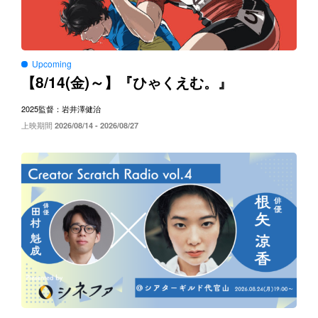
Upcoming
8/14(
)～
【
金
】『ひゃくえむ。』
2025
監督：岩井澤健治
上映期間
2026/08/14 - 2026/08/27