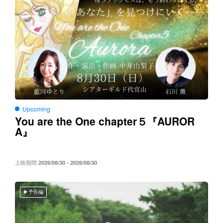
Upcoming
You are the One chapter５
AUROR
『
A
』
上映期間
2026/08/30 - 2026/08/30
予告編