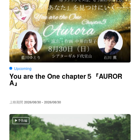
Upcoming
You are the One chapter５
AUROR
『
A
』
上映期間
2026/08/30 - 2026/08/30
予告編