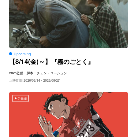
Upcoming
8/14(
)～
【
金
】『霧のごとく』
2025
監督・脚本：チェン・ユーシュン
上映期間
2026/08/14 - 2026/08/27
予告編