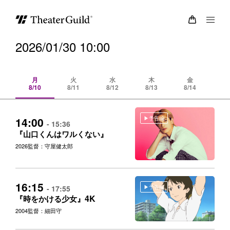
2026/01/30 10:00
月
火
水
木
金
8/10
8/11
8/12
8/13
8/14
8/
予告編
14:00
- 15:36
『山口くんはワルくない』
2026
監督：守屋健太郎
16:15
予告編
- 17:55
4K
『時をかける少女』
2004
監督：細田守