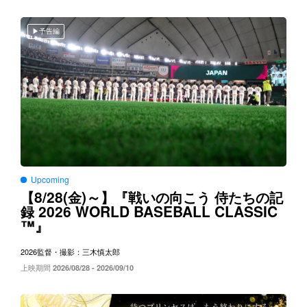
予告編
Upcoming
8/28(
)～
【
金
】『戦いの向こう
侍たちの記
2026 WORLD BASEBALL CLASSIC
録
™
』
2026
監督・撮影：三木慎太郎
上映期間
2026/08/28 - 2026/09/10