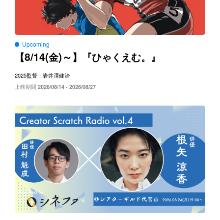
Upcoming
8/14(
)～
【
金
】『ひゃくえむ。』
2025
監督：岩井澤健治
上映期間
2026/08/14 - 2026/08/27