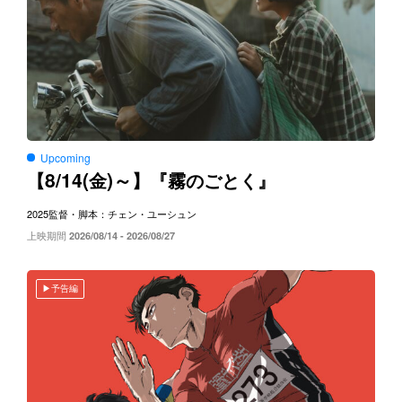
Upcoming
8/14(
)～
【
金
】『霧のごとく』
2025
監督・脚本：チェン・ユーシュン
上映期間
2026/08/14 - 2026/08/27
予告編