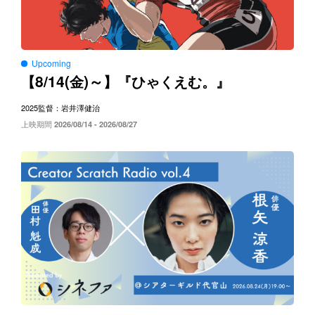
Upcoming
8/14(
)～
【
金
】『ひゃくえむ。』
2025
監督：岩井澤健治
上映期間
2026/08/14 - 2026/08/27