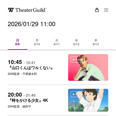
2026/01/29 11:00
日
月
火
水
木
8/9
8/10
8/11
8/12
8/13
8/
予告編
10:45
- 12:21
『山口くんはワルくない』
2026
監督：守屋健太郎
20:00
予告編
- 21:40
4K
『時をかける少女』
2004
監督：細田守