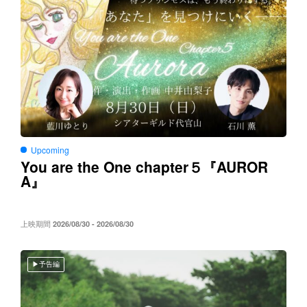
Upcoming
You are the One chapter５
AUROR
『
A
』
上映期間
2026/08/30 - 2026/08/30
予告編