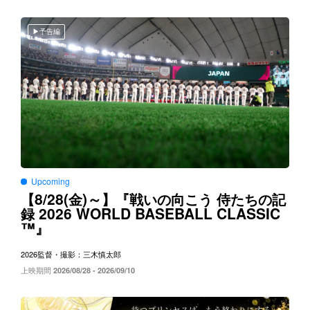
予告編
Upcoming
8/28(
)～
【
金
】『戦いの向こう
侍たちの記
2026 WORLD BASEBALL CLASSIC
録
™
』
2026
監督・撮影：三木慎太郎
上映期間
2026/08/28 - 2026/09/10