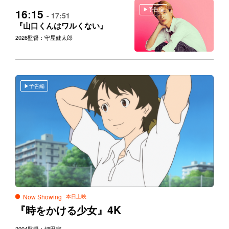
予告編
16:15
- 17:51
『山口くんはワルくない』
2026
監督：守屋健太郎
予告編
Now Showing
4K
『時をかける少女』
2004
監督：細田守