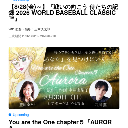
8/28(
)～
【
金
】『戦いの向こう
侍たちの記
2026 WORLD BASEBALL CLASSIC
録
™
』
2026
監督・撮影：三木慎太郎
上映期間
2026/08/28 - 2026/09/10
Upcoming
You are the One chapter５
AUROR
『
A