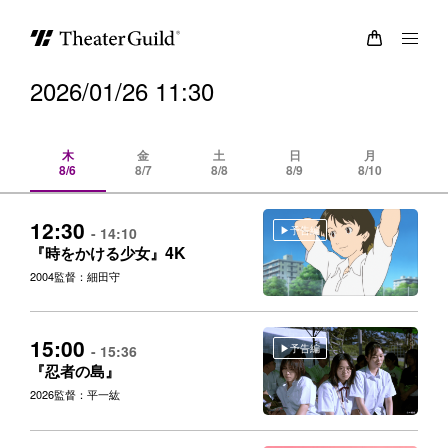
2026/01/26 11:30
木
金
土
日
月
8/6
8/7
8/8
8/9
8/10
8/
12:30
予告編
- 14:10
4K
『時をかける少女』
2004
監督：細田守
15:00
予告編
- 15:36
『忍者の島』
2026
監督：平一紘