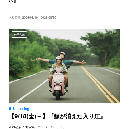
』
上映期間
2026/08/30 - 2026/08/30
予告編
Upcoming
9/18(
)～
【
金
】『鯨が消えた入り江』
2024
監督：鄧依涵（エンジェル・テン）