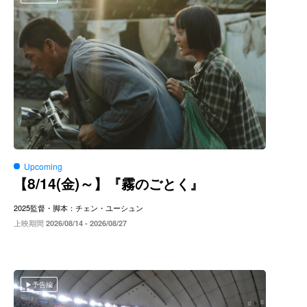
Upcoming
8/14(
)～
【
金
】『霧のごとく』
2025
監督・脚本：チェン・ユーシュン
上映期間
2026/08/14 - 2026/08/27
予告編