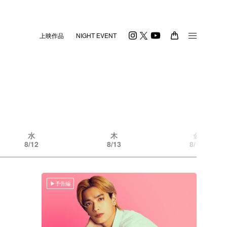
上映作品
NIGHT EVENT
水
木
金
8/12
8/13
8/14
予告編