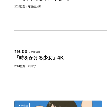
2026
監督：守屋健太郎
19:00
- 20:40
4K
『時をかける少女』
2004
監督：細田守
予告編