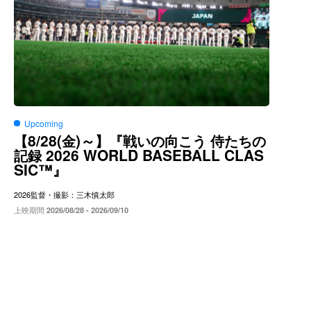
Upcoming
8/28(
)～
【
金
】『戦いの向こう
侍たちの
2026 WORLD BASEBALL CLAS
記録
SIC™
』
2026
監督・撮影：三木慎太郎
上映期間
2026/08/28 - 2026/09/10