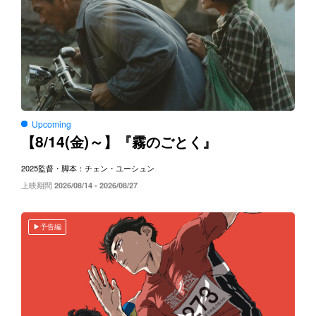
Upcoming
8/14(
)～
【
金
】『霧のごとく』
2025
監督・脚本：チェン・ユーシュン
上映期間
2026/08/14 - 2026/08/27
予告編