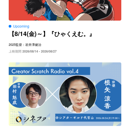
Upcoming
8/14(
)～
【
金
】『ひゃくえむ。』
2025
監督：岩井澤健治
上映期間
2026/08/14 - 2026/08/27