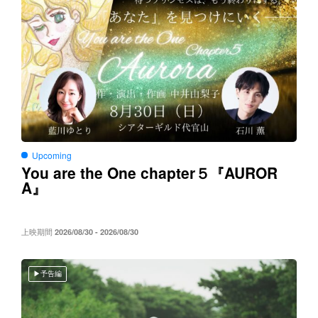
Upcoming
You are the One chapter５
AUROR
『
A
』
上映期間
2026/08/30 - 2026/08/30
予告編