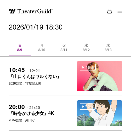
2026/01/19 18:30
日
月
火
水
木
8/9
8/10
8/11
8/12
8/13
8/
予告編
10:45
- 12:21
『山口くんはワルくない』
2026
監督：守屋健太郎
20:00
予告編
- 21:40
4K
『時をかける少女』
2004
監督：細田守