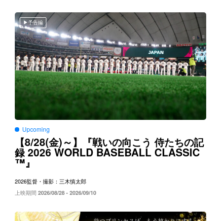
予告編
Upcoming
8/28(
)～
【
金
】『戦いの向こう
侍たちの記
2026 WORLD BASEBALL CLASSIC
録
™
』
2026
監督・撮影：三木慎太郎
上映期間
2026/08/28 - 2026/09/10