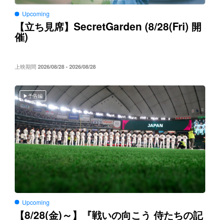
Upcoming
SecretGarden (8/28(Fri)
【立ち見席】
開
)
催
上映期間
2026/08/28 - 2026/08/28
予告編
Upcoming
8/28(
)～
【
金
】『戦いの向こう
侍たちの記