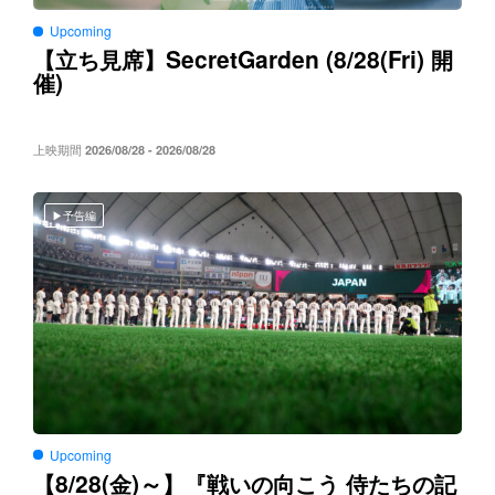
Upcoming
SecretGarden (8/28(Fri)
【立ち見席】
開
)
催
上映期間
2026/08/28 - 2026/08/28
予告編
Upcoming
8/28(
)～
【
金
】『戦いの向こう
侍たちの記