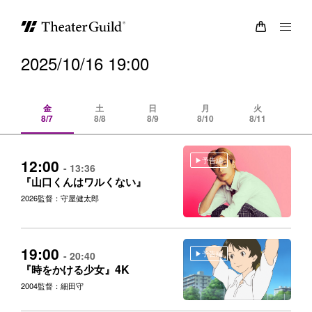
2025/10/16 19:00
金
土
日
月
火
8/7
8/8
8/9
8/10
8/11
8/
予告編
12:00
- 13:36
『山口くんはワルくない』
2026
監督：守屋健太郎
19:00
予告編
- 20:40
4K
『時をかける少女』
2004
監督：細田守