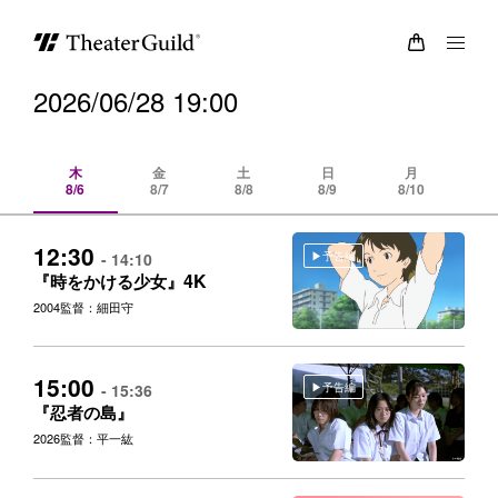
2026/06/28 19:00
木
金
土
日
月
8/6
8/7
8/8
8/9
8/10
8/
12:30
予告編
- 14:10
4K
『時をかける少女』
2004
監督：細田守
15:00
予告編
- 15:36
『忍者の島』
2026
監督：平一紘