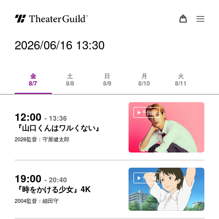
2026/06/16 13:30
金
土
日
月
火
8/7
8/8
8/9
8/10
8/11
8/
予告編
12:00
- 13:36
『山口くんはワルくない』
2026
監督：守屋健太郎
19:00
予告編
- 20:40
4K
『時をかける少女』
2004
監督：細田守