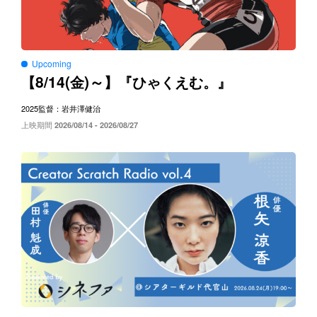
Upcoming
8/14(
)～
【
金
】『ひゃくえむ。』
2025
監督：岩井澤健治
上映期間
2026/08/14 - 2026/08/27