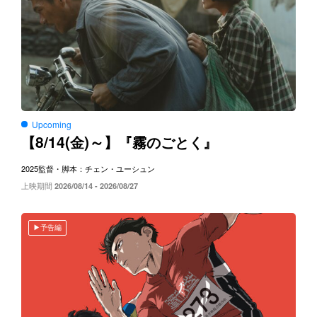
Upcoming
8/14(
)～
【
金
】『霧のごとく』
2025
監督・脚本：チェン・ユーシュン
上映期間
2026/08/14 - 2026/08/27
予告編