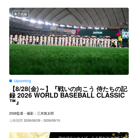
予告編
Upcoming
8/28(
)～
【
金
】『戦いの向こう
侍たちの記
2026 WORLD BASEBALL CLASSIC
録
™
』
2026
監督・撮影：三木慎太郎
上映期間
2026/08/28 - 2026/09/10