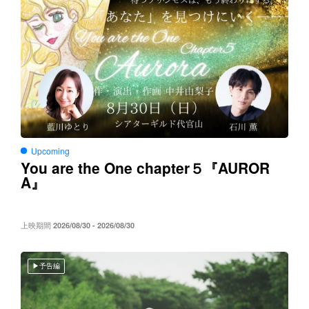
Upcoming
You are the One chapter５
AUROR
『
A
』
上映期間
2026/08/30 - 2026/08/30
予告編