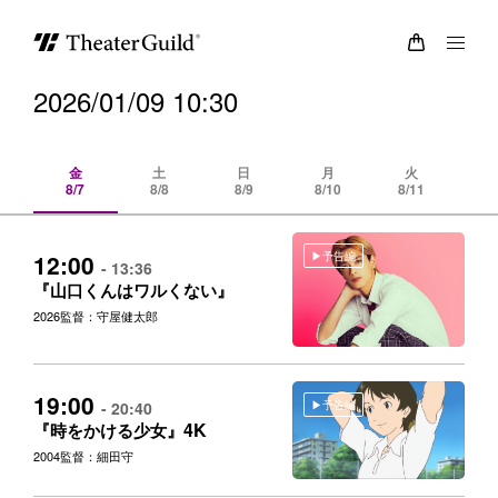
2026/01/09 10:30
金
土
日
月
火
8/7
8/8
8/9
8/10
8/11
8/
予告編
12:00
- 13:36
『山口くんはワルくない』
2026
監督：守屋健太郎
19:00
予告編
- 20:40
4K
『時をかける少女』
2004
監督：細田守