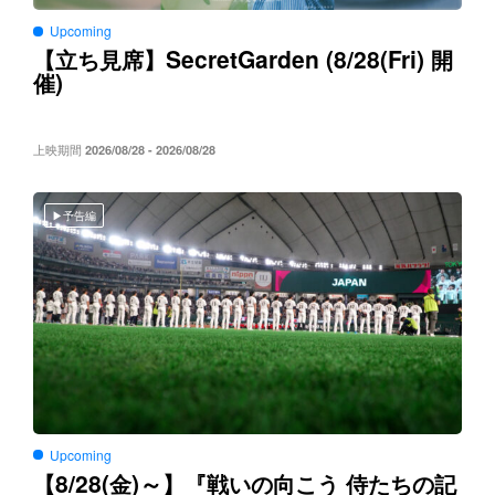
Upcoming
SecretGarden (8/28(Fri)
【立ち見席】
開
)
催
上映期間
2026/08/28 - 2026/08/28
予告編
Upcoming
8/28(
)～
【
金
】『戦いの向こう
侍たちの記