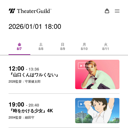
2026/01/01 18:00
金
土
日
月
火
8/7
8/8
8/9
8/10
8/11
8/
予告編
12:00
- 13:36
『山口くんはワルくない』
2026
監督：守屋健太郎
19:00
予告編
- 20:40
4K
『時をかける少女』
2004
監督：細田守