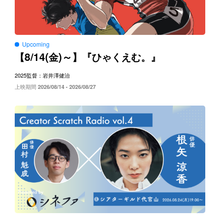
Upcoming
8/14(
)～
【
金
】『ひゃくえむ。』
2025
監督：岩井澤健治
上映期間
2026/08/14 - 2026/08/27