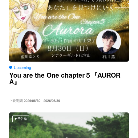
Upcoming
You are the One chapter５
AUROR
『
A
』
上映期間
2026/08/30 - 2026/08/30
予告編