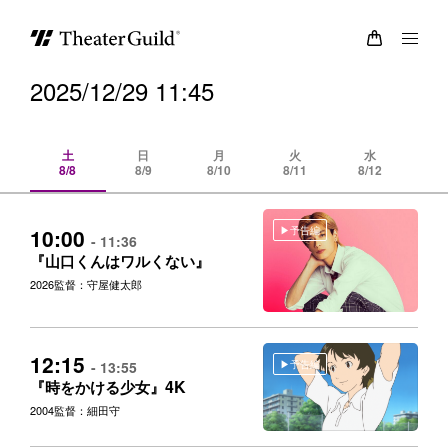
2025/12/29 11:45
土
日
月
火
水
8/8
8/9
8/10
8/11
8/12
8/
予告編
10:00
- 11:36
『山口くんはワルくない』
2026
監督：守屋健太郎
12:15
予告編
- 13:55
4K
『時をかける少女』
2004
監督：細田守