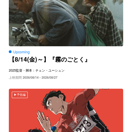
Upcoming
8/14(
)～
【
金
】『霧のごとく』
2025
監督・脚本：チェン・ユーシュン
上映期間
2026/08/14 - 2026/08/27
予告編