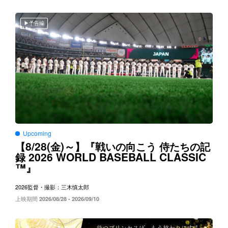
予告編
Upcoming
8/28(
)～
【
金
】『戦いの向こう
侍たちの記
2026 WORLD BASEBALL CLASSIC
録
™
』
2026
監督・撮影：三木慎太郎
上映期間
2026/08/28 - 2026/09/10