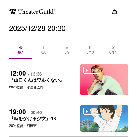
2025/12/28 20:30
金
土
日
月
火
8/7
8/8
8/9
8/10
8/11
8/
予告編
12:00
- 13:36
『山口くんはワルくない』
2026
監督：守屋健太郎
19:00
予告編
- 20:40
4K
『時をかける少女』
2004
監督：細田守