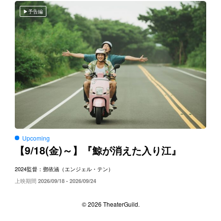
予告編
Upcoming
9/18(
)～
【
金
】『鯨が消えた入り江』
2024
監督：鄧依涵（エンジェル・テン）
上映期間
2026/09/18 - 2026/09/24
© 2026 TheaterGuild.