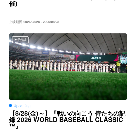
)
催
上映期間
2026/08/28 - 2026/08/28
予告編
Upcoming
8/28(
)～
【
金
】『戦いの向こう
侍たちの記
2026 WORLD BASEBALL CLASSIC
録
™
』