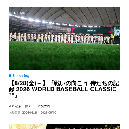
予告編
Upcoming
8/28(
)～
【
金
】『戦いの向こう
侍たちの記
2026 WORLD BASEBALL CLASSIC
録
™
』
2026
監督・撮影：三木慎太郎
上映期間
2026/08/28 - 2026/09/10