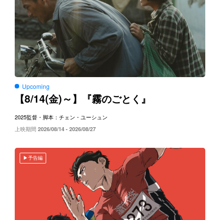
Upcoming
8/14(
)～
【
金
】『霧のごとく』
2025
監督・脚本：チェン・ユーシュン
上映期間
2026/08/14 - 2026/08/27
予告編