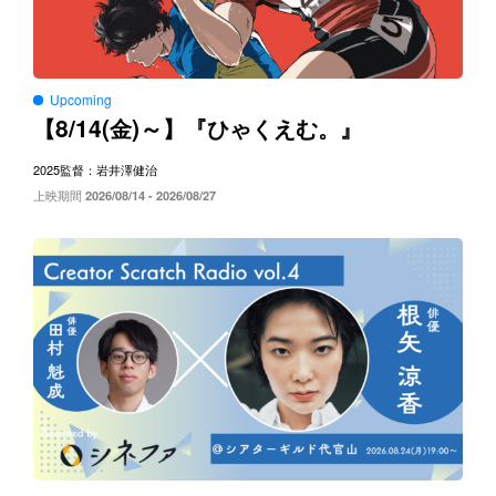
Upcoming
8/14(
)～
【
金
】『ひゃくえむ。』
2025
監督：岩井澤健治
上映期間
2026/08/14 - 2026/08/27