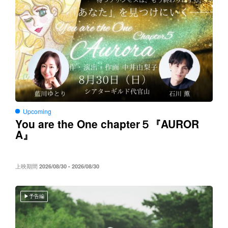
Upcoming
You are the One chapter５
AUROR
『
A
』
上映期間
2026/08/30 - 2026/08/30
予告編