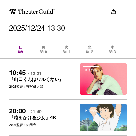
2025/12/24 13:30
日
月
火
水
木
8/9
8/10
8/11
8/12
8/13
8/
予告編
10:45
- 12:21
『山口くんはワルくない』
2026
監督：守屋健太郎
20:00
予告編
- 21:40
4K
『時をかける少女』
2004
監督：細田守